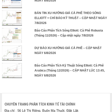
NGÀY 8/8/2026
BẢN TIN XU HƯỚNG GIÁ CÀ PHÊ THEO SÓNG
ELLIOTT + CHỈ BÁO KỸ THUẬT – CẬP NHẬT NGÀY
7/8/2026
Báo Cáo Phân Tích Sóng Elliott: Cà Phê Robusta
(Tháng 11/2026) – Cập nhật ngày 7/8/2026
DỰ BÁO XU HƯỚNG GIÁ CÀ PHÊ – CẬP NHẬT
NGÀY 6/8/2026
Báo Cáo Phân Tích Kỹ Thuật Sóng Elliott: Cà Phê
Arabica (Tháng 12/2026) – CẬP NHẬT LÚC 13:45,
NGÀY 6/8/2026
CHUYÊN TRANG PHÂN TÍCH KINH TẾ TÀI CHÍNH
Địa chỉ : 56 Lê Thị Riêng, Buôn Ma Thuột, Đăk Lăk