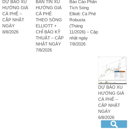
DỰ BÁO XU
BẢN TIN XU
Báo Cáo Phân
HƯỚNG GIÁ
HƯỚNG GIÁ
Tích Sóng
CÀ PHÊ –
CÀ PHÊ
Elliott: Cà Phê
CẬP NHẬT
THEO SÓNG
Robusta
NGÀY
ELLIOTT +
(Tháng
8/8/2026
CHỈ BÁO KỸ
11/2026) – Cập
THUẬT – CẬP
nhật ngày
NHẬT NGÀY
7/8/2026
7/8/2026
DỰ BÁO XU
HƯỚNG GIÁ
CÀ PHÊ –
CẬP NHẬT
NGÀY
6/8/2026