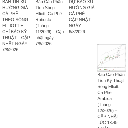
BẢN TIN XU
Báo Cáo Phân
DỰ BÁO XU
HƯỚNG GIÁ
Tích Sóng
HƯỚNG GIÁ
CÀ PHÊ
Elliott: Cà Phê
CÀ PHÊ –
THEO SÓNG
Robusta
CẬP NHẬT
ELLIOTT +
(Tháng
NGÀY
CHỈ BÁO KỸ
11/2026) – Cập
6/8/2026
THUẬT – CẬP
nhật ngày
NHẬT NGÀY
7/8/2026
7/8/2026
Báo Cáo Phân
Tích Kỹ Thuật
Sóng Elliott:
Cà Phê
Arabica
(Tháng
12/2026) –
CẬP NHẬT
LÚC 13:45,