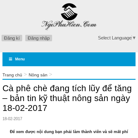
Select Language
▼
Đăng kí
Đăng nhập
Menu
>
>
Trang chủ
Nông sản
Cà phê chè đang tích lũy để tăng – bản tin kỹ thuật nông sản
Cà phê chè đang tích lũy để tăng
ngày 18-02-2017
– bản tin kỹ thuật nông sản ngày
18-02-2017
18-02-2017
Để xem được nội dung bạn phải làm thành viên và sẽ mất phí