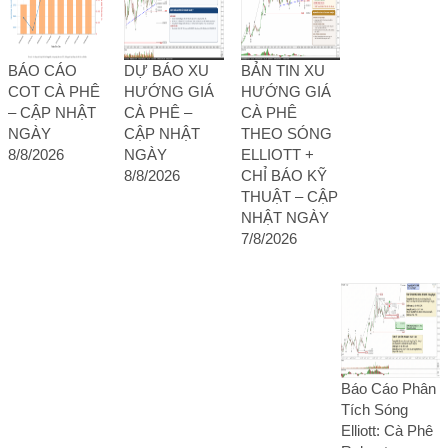
BÁO CÁO
DỰ BÁO XU
BẢN TIN XU
COT CÀ PHÊ
HƯỚNG GIÁ
HƯỚNG GIÁ
– CẬP NHẬT
CÀ PHÊ –
CÀ PHÊ
NGÀY
CẬP NHẬT
THEO SÓNG
8/8/2026
NGÀY
ELLIOTT +
8/8/2026
CHỈ BÁO KỸ
THUẬT – CẬP
NHẬT NGÀY
7/8/2026
Báo Cáo Phân
Tích Sóng
Elliott: Cà Phê