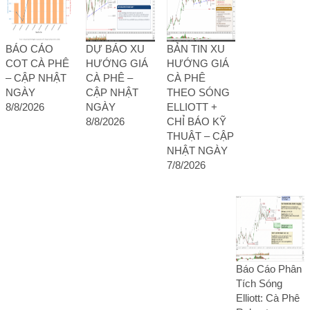
BÁO CÁO
DỰ BÁO XU
BẢN TIN XU
COT CÀ PHÊ
HƯỚNG GIÁ
HƯỚNG GIÁ
– CẬP NHẬT
CÀ PHÊ –
CÀ PHÊ
NGÀY
CẬP NHẬT
THEO SÓNG
8/8/2026
NGÀY
ELLIOTT +
8/8/2026
CHỈ BÁO KỸ
THUẬT – CẬP
NHẬT NGÀY
7/8/2026
Báo Cáo Phân
Tích Sóng
Elliott: Cà Phê