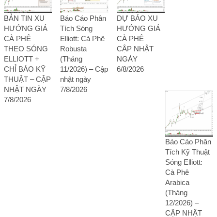
BẢN TIN XU
Báo Cáo Phân
DỰ BÁO XU
HƯỚNG GIÁ
Tích Sóng
HƯỚNG GIÁ
CÀ PHÊ
Elliott: Cà Phê
CÀ PHÊ –
THEO SÓNG
Robusta
CẬP NHẬT
ELLIOTT +
(Tháng
NGÀY
CHỈ BÁO KỸ
11/2026) – Cập
6/8/2026
THUẬT – CẬP
nhật ngày
NHẬT NGÀY
7/8/2026
7/8/2026
Báo Cáo Phân
Tích Kỹ Thuật
Sóng Elliott:
Cà Phê
Arabica
(Tháng
12/2026) –
CẬP NHẬT