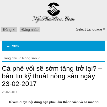
Select Language
▼
Đăng kí
Đăng nhập
Menu
>
>
Trang chủ
Nông sản
Cà phê vối sẽ sớm tăng trở lại? – bản tin kỹ thuật nông sản
Cà phê vối sẽ sớm tăng trở lại? –
ngày 23-02-2017
bản tin kỹ thuật nông sản ngày
23-02-2017
23-02-2017
Để xem được nội dung bạn phải làm thành viên và sẽ mất phí