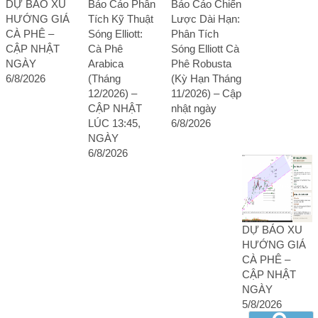
DỰ BÁO XU
Báo Cáo Phân
Báo Cáo Chiến
HƯỚNG GIÁ
Tích Kỹ Thuật
Lược Dài Hạn:
CÀ PHÊ –
Sóng Elliott:
Phân Tích
CẬP NHẬT
Cà Phê
Sóng Elliott Cà
NGÀY
Arabica
Phê Robusta
6/8/2026
(Tháng
(Kỳ Hạn Tháng
12/2026) –
11/2026) – Cập
CẬP NHẬT
nhật ngày
LÚC 13:45,
6/8/2026
NGÀY
6/8/2026
DỰ BÁO XU
HƯỚNG GIÁ
CÀ PHÊ –
CẬP NHẬT
NGÀY
5/8/2026