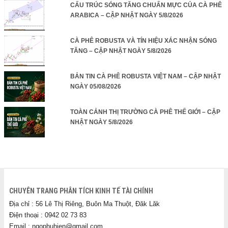
CẤU TRÚC SÓNG TĂNG CHUẨN MỰC CỦA CÀ PHÊ
ARABICA – CẬP NHẬT NGÀY 5/8/2026
CÀ PHÊ ROBUSTA VÀ TÍN HIỆU XÁC NHẬN SÓNG
TĂNG – CẬP NHẬT NGÀY 5/8/2026
BẢN TIN CÀ PHÊ ROBUSTA VIỆT NAM – CẬP NHẬT
NGÀY 05/08/2026
TOÀN CẢNH THỊ TRƯỜNG CÀ PHÊ THẾ GIỚI – CẬP
NHẬT NGÀY 5/8/2026
CHUYÊN TRANG PHÂN TÍCH KINH TẾ TÀI CHÍNH
Địa chỉ : 56 Lê Thị Riêng, Buôn Ma Thuột, Đăk Lăk
Điện thoại : 0942 02 73 83
Email : ngophuhien@gmail.com