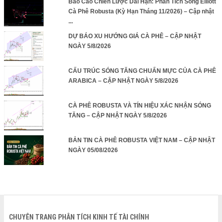
Báo Cáo Chiến Lược Dài Hạn: Phân Tích Sóng Elliott
Cà Phê Robusta (Kỳ Hạn Tháng 11/2026) – Cập nhật
...
DỰ BÁO XU HƯỚNG GIÁ CÀ PHÊ – CẬP NHẬT
NGÀY 5/8/2026
CẤU TRÚC SÓNG TĂNG CHUẨN MỰC CỦA CÀ PHÊ
ARABICA – CẬP NHẬT NGÀY 5/8/2026
CÀ PHÊ ROBUSTA VÀ TÍN HIỆU XÁC NHẬN SÓNG
TĂNG – CẬP NHẬT NGÀY 5/8/2026
BẢN TIN CÀ PHÊ ROBUSTA VIỆT NAM – CẬP NHẬT
NGÀY 05/08/2026
CHUYÊN TRANG PHÂN TÍCH KINH TẾ TÀI CHÍNH