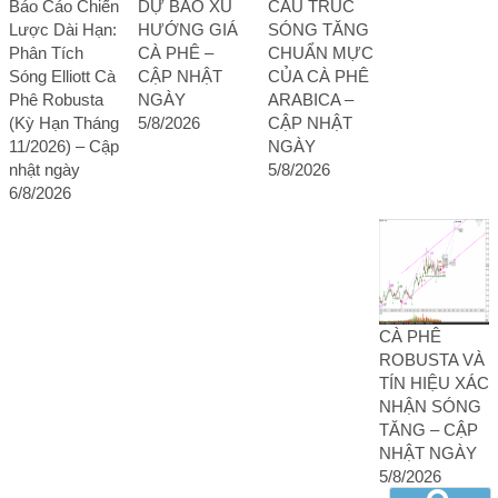
Báo Cáo Chiến
DỰ BÁO XU
CẤU TRÚC
Lược Dài Hạn:
HƯỚNG GIÁ
SÓNG TĂNG
Phân Tích
CÀ PHÊ –
CHUẨN MỰC
Sóng Elliott Cà
CẬP NHẬT
CỦA CÀ PHÊ
Phê Robusta
NGÀY
ARABICA –
(Kỳ Hạn Tháng
5/8/2026
CẬP NHẬT
11/2026) – Cập
NGÀY
nhật ngày
5/8/2026
6/8/2026
CÀ PHÊ
ROBUSTA VÀ
TÍN HIỆU XÁC
NHẬN SÓNG
TĂNG – CẬP
NHẬT NGÀY
5/8/2026