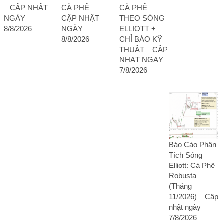
– CẬP NHẬT
CÀ PHÊ –
CÀ PHÊ
NGÀY
CẬP NHẬT
THEO SÓNG
8/8/2026
NGÀY
ELLIOTT +
8/8/2026
CHỈ BÁO KỸ
THUẬT – CẬP
NHẬT NGÀY
7/8/2026
Báo Cáo Phân
Tích Sóng
Elliott: Cà Phê
Robusta
(Tháng
11/2026) – Cập
nhật ngày
7/8/2026