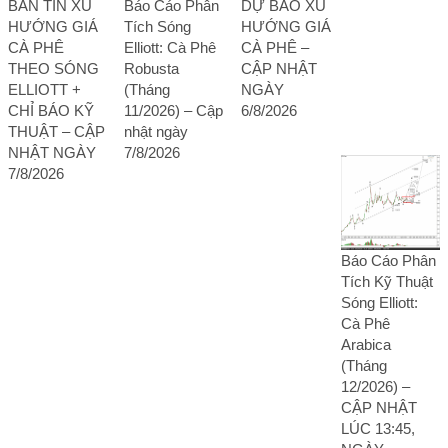
BẢN TIN XU
Báo Cáo Phân
DỰ BÁO XU
HƯỚNG GIÁ
Tích Sóng
HƯỚNG GIÁ
CÀ PHÊ
Elliott: Cà Phê
CÀ PHÊ –
THEO SÓNG
Robusta
CẬP NHẬT
ELLIOTT +
(Tháng
NGÀY
CHỈ BÁO KỸ
11/2026) – Cập
6/8/2026
THUẬT – CẬP
nhật ngày
NHẬT NGÀY
7/8/2026
7/8/2026
Báo Cáo Phân
Tích Kỹ Thuật
Sóng Elliott:
Cà Phê
Arabica
(Tháng
12/2026) –
CẬP NHẬT
LÚC 13:45,