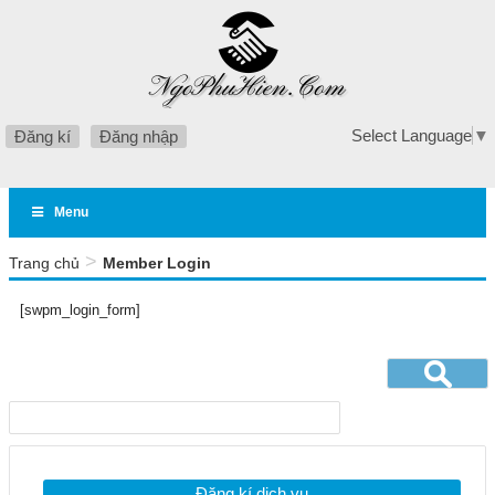
Select Language
▼
Đăng kí
Đăng nhập
Menu
>
Trang chủ
Member Login
[swpm_login_form]
Đăng kí dịch vụ