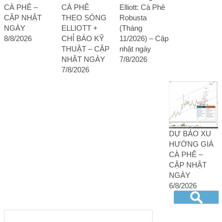
CÀ PHÊ –
CÀ PHÊ
Elliott: Cà Phê
CẬP NHẬT
THEO SÓNG
Robusta
NGÀY
ELLIOTT +
(Tháng
8/8/2026
CHỈ BÁO KỸ
11/2026) – Cập
THUẬT – CẬP
nhật ngày
NHẬT NGÀY
7/8/2026
7/8/2026
DỰ BÁO XU
HƯỚNG GIÁ
CÀ PHÊ –
CẬP NHẬT
NGÀY
6/8/2026