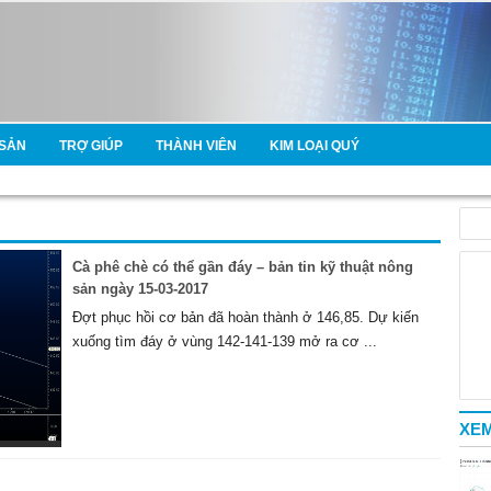
SẢN
TRỢ GIÚP
THÀNH VIÊN
KIM LOẠI QUÝ
Cà phê chè có thể gần đáy – bản tin kỹ thuật nông
sản ngày 15-03-2017
Đợt phục hồi cơ bản đã hoàn thành ở 146,85. Dự kiến
xuống tìm đáy ở vùng 142-141-139 mở ra cơ ...
XEM