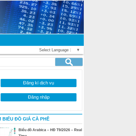
Select Language
▼
Đăng kí dịch vụ
Đăng nhập
 BIỂU ĐỒ GIÁ CÀ PHÊ
Biểu đồ Arabica – HĐ T9/2026 – Real