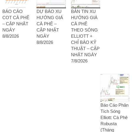
BÁO CÁO
DỰ BÁO XU
BẢN TIN XU
COT CÀ PHÊ
HƯỚNG GIÁ
HƯỚNG GIÁ
– CẬP NHẬT
CÀ PHÊ –
CÀ PHÊ
NGÀY
CẬP NHẬT
THEO SÓNG
8/8/2026
NGÀY
ELLIOTT +
8/8/2026
CHỈ BÁO KỸ
THUẬT – CẬP
NHẬT NGÀY
7/8/2026
Báo Cáo Phân
Tích Sóng
Elliott: Cà Phê
Robusta
(Tháng