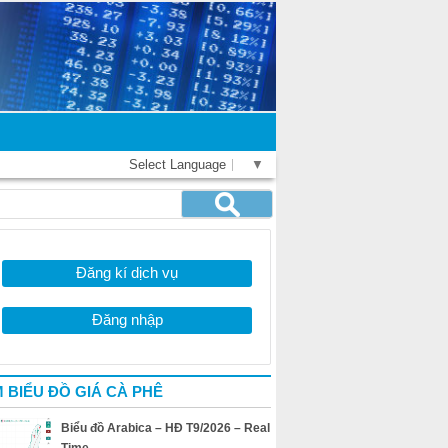
Select Language
▼
Đăng kí dịch vụ
Đăng nhập
 BIỂU ĐỒ GIÁ CÀ PHÊ
Biểu đồ Arabica – HĐ T9/2026 – Real