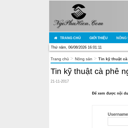
TRANG CHỦ
GIỚI THIỆU
NÔNG 
Thứ năm, 06/08/2026 16:01:11
>
>
Trang chủ
Nông sản
Tin kỹ thuật c
Tin kỹ thuật cà phê 
21-11-2017
Để xem được nội dun
Usernam