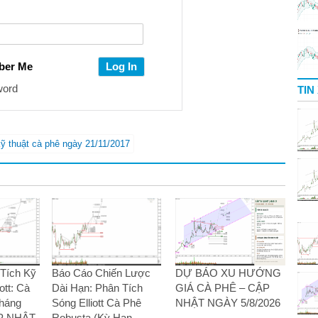
ber Me
word
TIN
kỹ thuật cà phê ngày 21/11/2017
Tích Kỹ
Báo Cáo Chiến Lược
DỰ BÁO XU HƯỚNG
ott: Cà
Dài Hạn: Phân Tích
GIÁ CÀ PHÊ – CẬP
Tháng
Sóng Elliott Cà Phê
NHẬT NGÀY 5/8/2026
ẬP NHẬT
Robusta (Kỳ Hạn