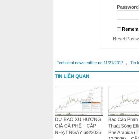
Password
Remem
Reset Pass
,
Technical news coffee on 11/21/2017
Tin 
TIN LIÊN QUAN
DỰ BÁO XU HƯỚNG
Báo Cáo Phân 
GIÁ CÀ PHÊ – CẬP
Thuật Sóng Elli
NHẬT NGÀY 6/8/2026
Phê Arabica (
12/2026) – C