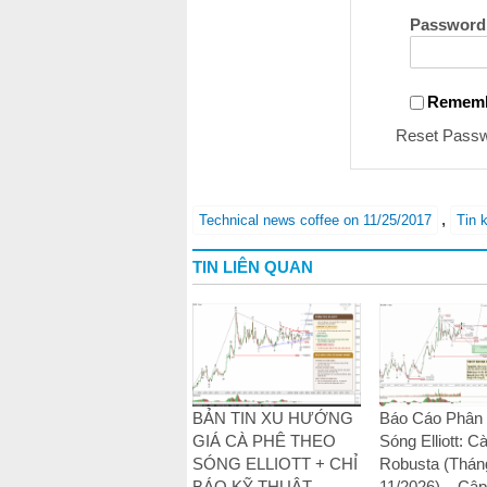
Password
Remem
Reset Pass
,
Technical news coffee on 11/25/2017
Tin 
TIN LIÊN QUAN
BẢN TIN XU HƯỚNG
Báo Cáo Phân 
GIÁ CÀ PHÊ THEO
Sóng Elliott: C
SÓNG ELLIOTT + CHỈ
Robusta (Thán
BÁO KỸ THUẬT –
11/2026) – Cập