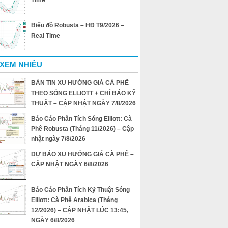
Time
Biểu đồ Robusta – HĐ T9/2026 –
Real Time
 XEM NHIỀU
BẢN TIN XU HƯỚNG GIÁ CÀ PHÊ
THEO SÓNG ELLIOTT + CHỈ BÁO KỸ
THUẬT – CẬP NHẬT NGÀY 7/8/2026
Báo Cáo Phân Tích Sóng Elliott: Cà
Phê Robusta (Tháng 11/2026) – Cập
nhật ngày 7/8/2026
DỰ BÁO XU HƯỚNG GIÁ CÀ PHÊ –
CẬP NHẬT NGÀY 6/8/2026
Báo Cáo Phân Tích Kỹ Thuật Sóng
Elliott: Cà Phê Arabica (Tháng
12/2026) – CẬP NHẬT LÚC 13:45,
NGÀY 6/8/2026