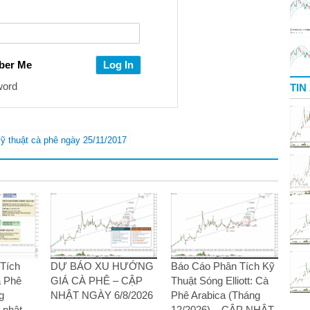
ber Me
word
TIN
kỹ thuật cà phê ngày 25/11/2017
Tích
DỰ BÁO XU HƯỚNG
Báo Cáo Phân Tích Kỹ
à Phê
GIÁ CÀ PHÊ – CẬP
Thuật Sóng Elliott: Cà
g
NHẬT NGÀY 6/8/2026
Phê Arabica (Tháng
 nhật
12/2026) – CẬP NHẬT