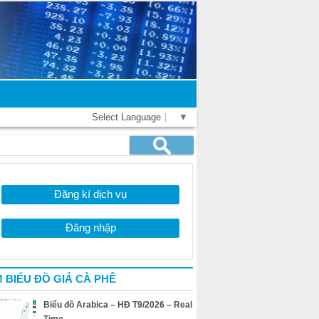
Select Language
▼
Đăng kí dịch vụ
Đăng nhập
 BIỂU ĐỒ GIÁ CÀ PHÊ
Biểu đồ Arabica – HĐ T9/2026 – Real