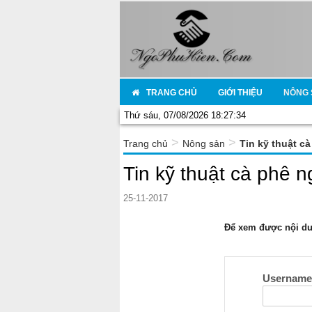
TRANG CHỦ
GIỚI THIỆU
NÔNG 
Thứ sáu, 07/08/2026 18:27:34
>
>
Trang chủ
Nông sản
Tin kỹ thuật c
Tin kỹ thuật cà phê 
25-11-2017
Để xem được nội dun
Usernam