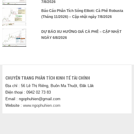
7/8/2026
Báo Cáo Phân Tích Sóng Elliott: Cà Phê Robusta
(Tháng 11/2026) – Cập nhật ngày 7/8/2026
DỰ BÁO XU HƯỚNG GIÁ CÀ PHÊ – CẬP NHẬT
NGÀY 6/8/2026
CHUYÊN TRANG PHÂN TÍCH KINH TẾ TÀI CHÍNH
Địa chỉ : 56 Lê Thị Riêng, Buôn Ma Thuột, Đăk Lăk
Điện thoại : 0942 02 73 83
Email : ngophuhien@gmail.com
Website :
www.ngophuhien.com