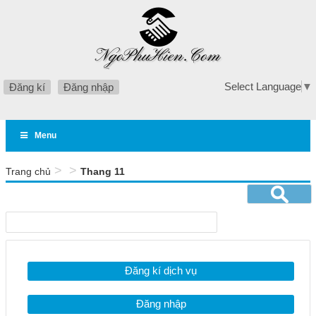
Select Language
▼
Đăng kí
Đăng nhập
Menu
>
>
Trang chủ
Thang 11
Đăng kí dịch vụ
Đăng nhập