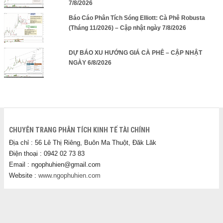
7/8/2026
Báo Cáo Phân Tích Sóng Elliott: Cà Phê Robusta
(Tháng 11/2026) – Cập nhật ngày 7/8/2026
DỰ BÁO XU HƯỚNG GIÁ CÀ PHÊ – CẬP NHẬT
NGÀY 6/8/2026
CHUYÊN TRANG PHÂN TÍCH KINH TẾ TÀI CHÍNH
Địa chỉ : 56 Lê Thị Riêng, Buôn Ma Thuột, Đăk Lăk
Điện thoại : 0942 02 73 83
Email : ngophuhien@gmail.com
Website :
www.ngophuhien.com