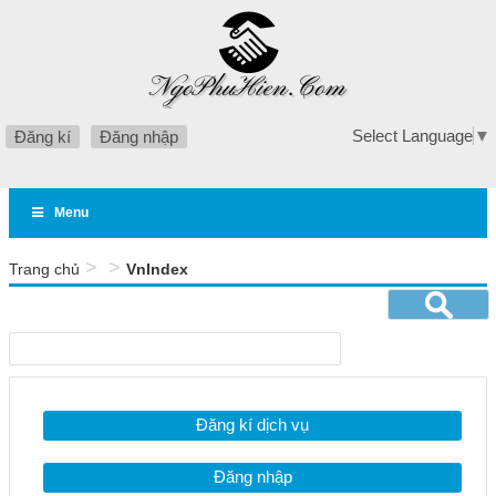
Select Language
▼
Đăng kí
Đăng nhập
Menu
>
>
Trang chủ
VnIndex
Đăng kí dịch vụ
Đăng nhập