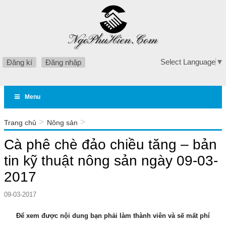
Select Language
▼
Đăng kí
Đăng nhập
Menu
>
>
Trang chủ
Nông sản
Cà phê chè đảo chiều tăng – bản tin kỹ thuật nông sản ngày
Cà phê chè đảo chiều tăng – bản
09-03-2017
tin kỹ thuật nông sản ngày 09-03-
2017
09-03-2017
Để xem được nội dung bạn phải làm thành viên và sẽ mất phí