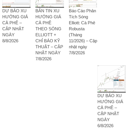
DỰ BÁO XU
BẢN TIN XU
Báo Cáo Phân
HƯỚNG GIÁ
HƯỚNG GIÁ
Tích Sóng
CÀ PHÊ –
CÀ PHÊ
Elliott: Cà Phê
CẬP NHẬT
THEO SÓNG
Robusta
NGÀY
ELLIOTT +
(Tháng
8/8/2026
CHỈ BÁO KỸ
11/2026) – Cập
THUẬT – CẬP
nhật ngày
NHẬT NGÀY
7/8/2026
7/8/2026
DỰ BÁO XU
HƯỚNG GIÁ
CÀ PHÊ –
CẬP NHẬT
NGÀY
6/8/2026