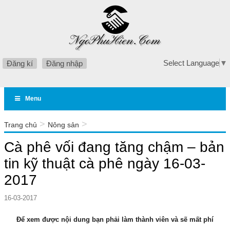
Select Language
▼
Đăng kí
Đăng nhập
Menu
>
>
Trang chủ
Nông sản
Cà phê vối đang tăng chậm – bản tin kỹ thuật cà phê ngày 16-
Cà phê vối đang tăng chậm – bản
03-2017
tin kỹ thuật cà phê ngày 16-03-
2017
16-03-2017
Để xem được nội dung bạn phải làm thành viên và sẽ mất phí