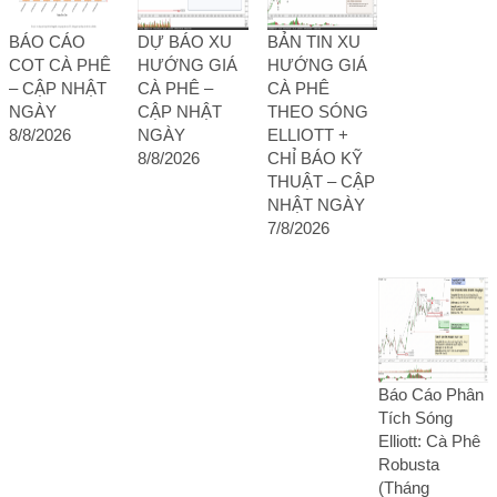
BÁO CÁO
DỰ BÁO XU
BẢN TIN XU
COT CÀ PHÊ
HƯỚNG GIÁ
HƯỚNG GIÁ
– CẬP NHẬT
CÀ PHÊ –
CÀ PHÊ
NGÀY
CẬP NHẬT
THEO SÓNG
8/8/2026
NGÀY
ELLIOTT +
8/8/2026
CHỈ BÁO KỸ
THUẬT – CẬP
NHẬT NGÀY
7/8/2026
Báo Cáo Phân
Tích Sóng
Elliott: Cà Phê
Robusta
(Tháng