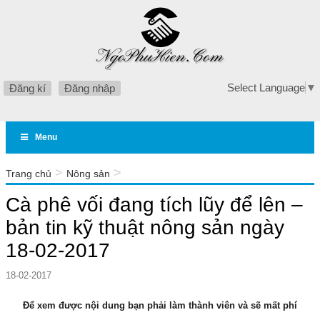
Select Language
▼
Đăng kí
Đăng nhập
Menu
>
>
Trang chủ
Nông sản
Cà phê vối đang tích lũy để lên – bản tin kỹ thuật nông sản
Cà phê vối đang tích lũy để lên –
ngày 18-02-2017
bản tin kỹ thuật nông sản ngày
18-02-2017
18-02-2017
Để xem được nội dung bạn phải làm thành viên và sẽ mất phí