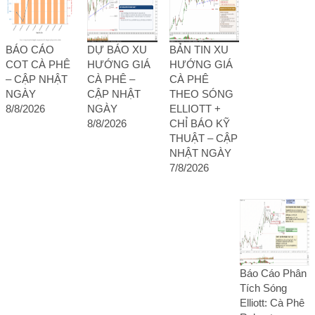
BÁO CÁO
DỰ BÁO XU
BẢN TIN XU
COT CÀ PHÊ
HƯỚNG GIÁ
HƯỚNG GIÁ
– CẬP NHẬT
CÀ PHÊ –
CÀ PHÊ
NGÀY
CẬP NHẬT
THEO SÓNG
8/8/2026
NGÀY
ELLIOTT +
8/8/2026
CHỈ BÁO KỸ
THUẬT – CẬP
NHẬT NGÀY
7/8/2026
Báo Cáo Phân
Tích Sóng
Elliott: Cà Phê