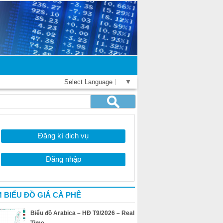
Select Language
▼
Đăng kí dịch vụ
Đăng nhập
 BIỂU ĐỒ GIÁ CÀ PHÊ
Biểu đồ Arabica – HĐ T9/2026 – Real