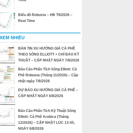
Time
Biểu đồ Robusta – HĐ T9/2026 –
Real Time
 XEM NHIỀU
BẢN TIN XU HƯỚNG GIÁ CÀ PHÊ
THEO SÓNG ELLIOTT + CHỈ BÁO KỸ
THUẬT – CẬP NHẬT NGÀY 7/8/2026
Báo Cáo Phân Tích Sóng Elliott: Cà
Phê Robusta (Tháng 11/2026) – Cập
nhật ngày 7/8/2026
DỰ BÁO XU HƯỚNG GIÁ CÀ PHÊ –
CẬP NHẬT NGÀY 6/8/2026
Báo Cáo Phân Tích Kỹ Thuật Sóng
Elliott: Cà Phê Arabica (Tháng
12/2026) – CẬP NHẬT LÚC 13:45,
NGÀY 6/8/2026