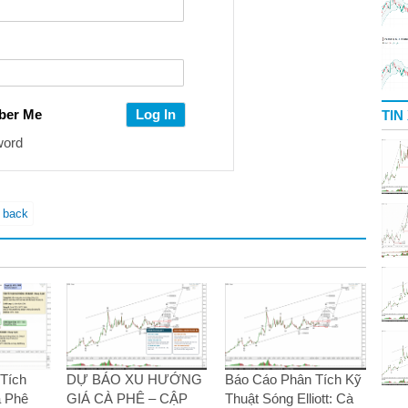
ber Me
TIN
word
l back
Tích
DỰ BÁO XU HƯỚNG
Báo Cáo Phân Tích Kỹ
à Phê
GIÁ CÀ PHÊ – CẬP
Thuật Sóng Elliott: Cà