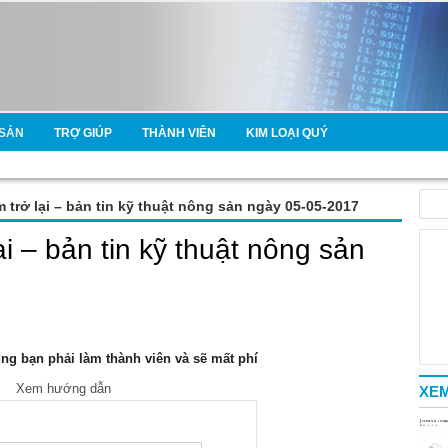
SẢN
TRỢ GIÚP
THÀNH VIÊN
KIM LOẠI QUÝ
 trở lại – bản tin kỹ thuật nông sản ngày 05-05-2017
ại – bản tin kỹ thuật nông sản
g bạn phải làm thành viên và sẽ mất phí
Xem hướng dẫn
XEM
e