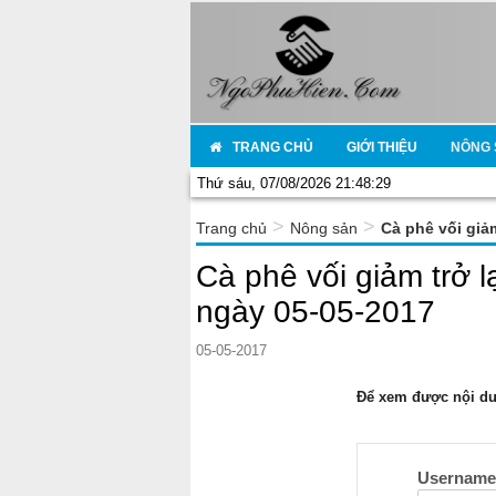
TRANG CHỦ
GIỚI THIỆU
NÔNG 
Thứ sáu, 07/08/2026 21:48:29
>
>
Trang chủ
Nông sản
Cà phê vối giảm
Cà phê vối giảm trở l
ngày 05-05-2017
05-05-2017
Để xem được nội dun
Usernam