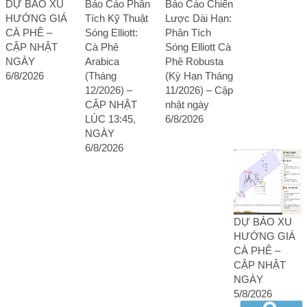
DỰ BÁO XU
Báo Cáo Phân
Báo Cáo Chiến
HƯỚNG GIÁ
Tích Kỹ Thuật
Lược Dài Hạn:
CÀ PHÊ –
Sóng Elliott:
Phân Tích
CẬP NHẬT
Cà Phê
Sóng Elliott Cà
NGÀY
Arabica
Phê Robusta
6/8/2026
(Tháng
(Kỳ Hạn Tháng
12/2026) –
11/2026) – Cập
CẬP NHẬT
nhật ngày
LÚC 13:45,
6/8/2026
NGÀY
6/8/2026
DỰ BÁO XU
HƯỚNG GIÁ
CÀ PHÊ –
CẬP NHẬT
NGÀY
5/8/2026